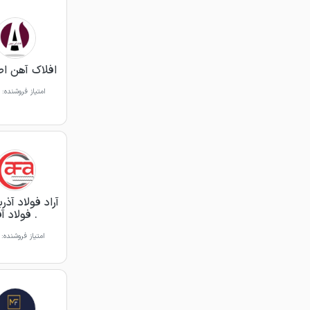
افلاک آهن ا
امتیاز فروشنده:
آراد فولاد آذر
. فولاد آف
امتیاز فروشنده: