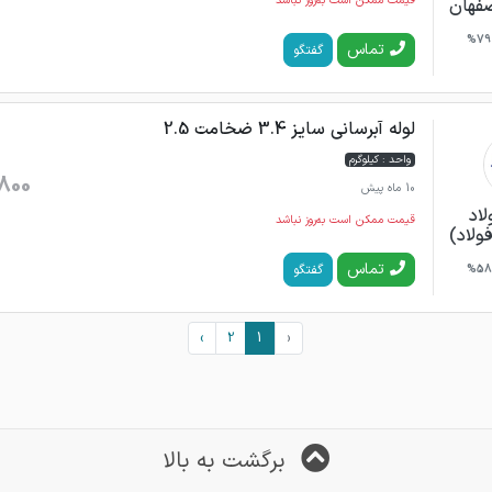
قیمت ممکن است به‌روز نباشد
صفهان
79%
تماس
گفتگو
لوله آبرسانی سایز 3.4 ضخامت 2.5
واحد : کیلوگرم
800
10 ماه پیش
لاد
قیمت ممکن است به‌روز نباشد
فولاد)
تماس
گفتگو
58%
›
2
1
‹
برگشت به بالا