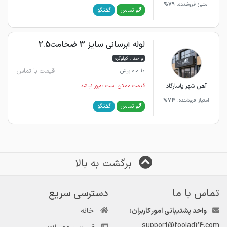
امتیاز فروشنده:
79%
گفتگو
تماس
لوله آبرسانی سایز 3 ضخامت2.5
واحد : کیلوگرم
قیمت با تماس
10 ماه پیش
آهن شهر پاسارگاد
قیمت ممکن است به‌روز نباشد
امتیاز فروشنده:
74%
گفتگو
تماس
برگشت به بالا
تماس با ما
دسترسی سریع
واحد پشتیبانی امور کاربران:
خانه
support@foolad24.com