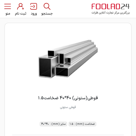
جستجو
ورود
ثبت نام
منو
قوطی(ستونی) 40*40 ضخامت1.5
قوطی ستونی
ضخامت (mm) : 1.5
سایز (mm) : 40*40