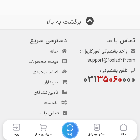
برگشت به بالا
تماس با ما
دسترسی سریع
واحد پشتیبانی امور کاربران:
خانه
support@foolad24.com
قیمت محصولات
تلفن پشتیبانی:
اعلام موجودی
031
35060
000
خریداران
تأمین‌کنندگان
خدمات
تماس با ما
چت
خانه
اعلام موجودی
خریداران بازار
ورود