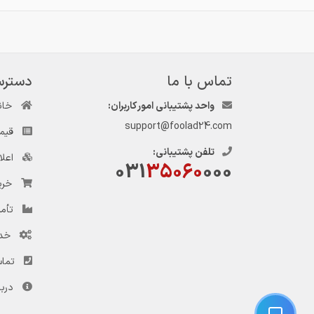
تماس با ما
دسترس
واحد پشتیبانی امور کاربران:
خان
support@foolad24.com
قیم
تلفن پشتیبانی:
اعل
031
35060
000
خری
تأمی
خد
تماس
دربا