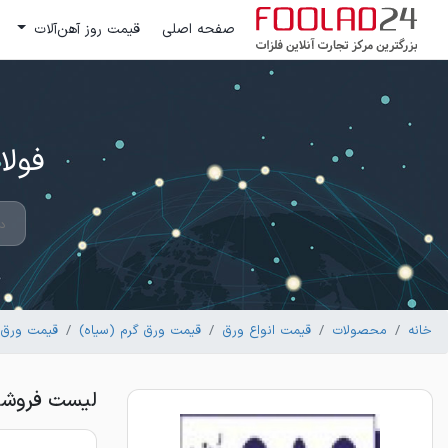
صفحه اصلی
قیمت روز آهن‌آلات
فولاد 24 ؛ بزرگترین مرکز تج
خانه
محصولات
قیمت انواع ورق
قیمت ورق گرم (سیاه)
قیمت ورق س
لیست فروشندگان ورق س