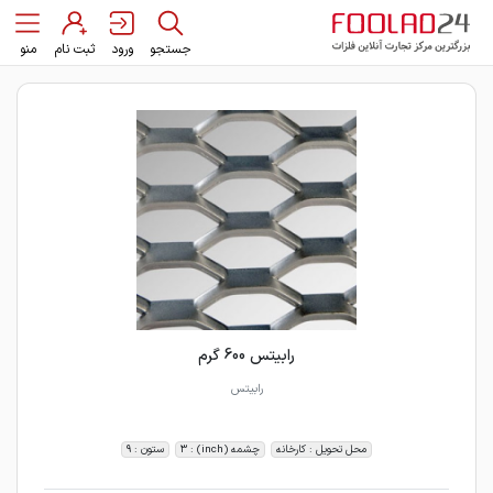
جستجو
ورود
ثبت نام
منو
رابیتس 600 گرم
رابیتس
محل تحویل : کارخانه
چشمه (inch) : 3
ستون : 9