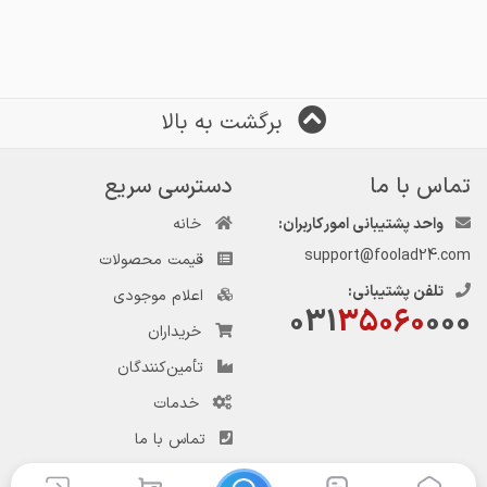
6.رابیتس ۸۸۰گرم ۱۳
7.رابیتس ۹۵۰گرم۱۳ستون.
برگشت به بالا
8.رابیتس ۱۰۰۰گرم ۱۳ستون
تماس با ما
دسترسی سریع
9.رابیتس ۱۰۵۰گرم۱۳ستون
واحد پشتیبانی امور کاربران:
خانه
support@foolad24.com
قیمت محصولات
10.رابیتس ۱۱۰۰گرم۱۳ستون
تلفن پشتیبانی:
اعلام موجودی
031
35060
000
11.رابیتس ۱۲۰۰گرم۱۳ستون
خریداران
۷۸،۰۰۰تومان
تأمین‌کنندگان
خدمات
تماس با ما