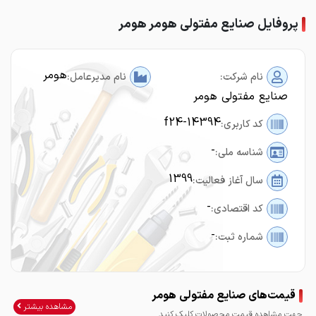
پروفایل صنایع مفتولی هومر هومر
هومر
نام شرکت:
نام مدیرعامل:
صنایع مفتولی هومر
f24-14394
کد کاربری:
-
شناسه ملی:
1399
سال آغاز فعالیت:
-
کد اقتصادی:
-
شماره ثبت:
قیمت‌های صنایع مفتولی هومر
مشاهده بیشتر
جهت مشاهده قیمت محصولات کلیک کنید.