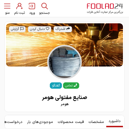
جستجو
ورود
ثبت نام
منو
اشتراک
دنبال کردن
گزارش
گفتگو
تماس
صنایع مفتولی هومر
هومر
داشبورد
مشخصات
قیمت محصولات
موجودی‌های بار
درخواست‌های 