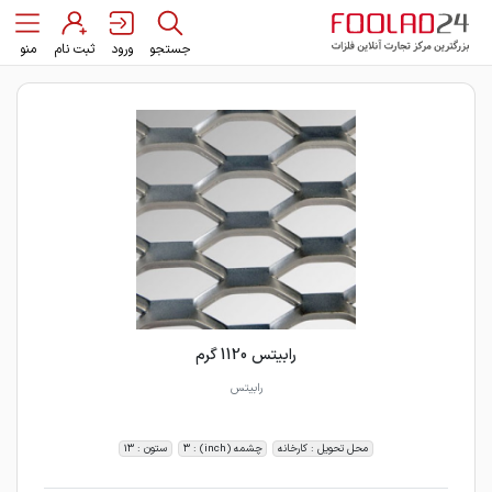
جستجو
ورود
ثبت نام
منو
رابیتس 1120 گرم
رابیتس
محل تحویل : کارخانه
چشمه (inch) : 3
ستون : 13