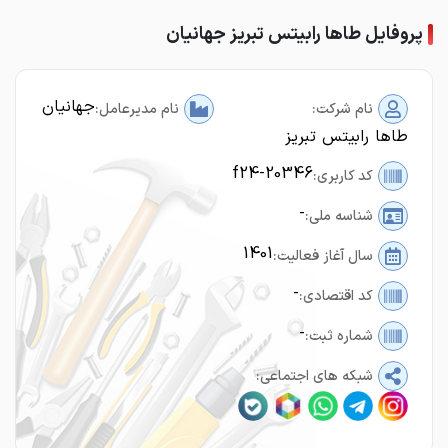
پروفایل طاها رابیتس تبریز جهانیان
جهانیان
نام شرکت:
نام مدیرعامل:
طاها رابیتس تبریز
f24-20346
کد کاربری:
-
شناسه ملی:
1401
سال آغاز فعالیت:
-
کد اقتصادی:
-
شماره ثبت:
شبکه های اجتماعی: