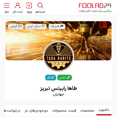
جستجو
ورود
ثبت نام
منو
اشتراک
دنبال کردن
گزارش
گفتگو
تماس
طاها رابیتس تبریز
جهانیان
داشبورد
مشخصات
قیمت محصولات
موجودی‌های بار
درخواست‌های 