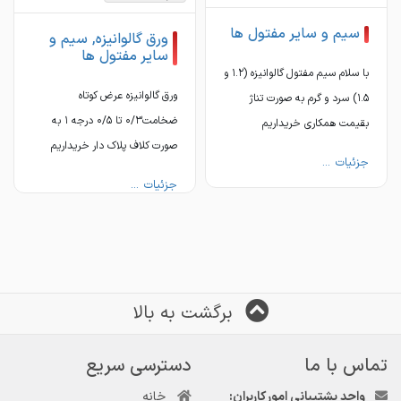
سیم و سایر مفتول ها
ورق گالوانیزه, سیم و
سایر مفتول ها
با سلام سیم مفتول گالوانیزه (۱.۲ و
ورق گالوانیزه عرض کوتاه
۱.۵) سرد و گرم به صورت تناژ
ضخامت۰/۳ تا ۰/۵ درجه ۱ به
بقیمت همکاری خریداریم
صورت کلاف پلاک دار خریداریم
جزئیات ...
جزئیات ...
برگشت به بالا
تماس با ما
دسترسی سریع
واحد پشتیبانی امور کاربران:
خانه