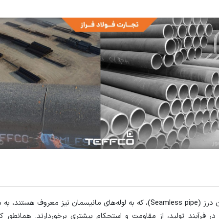
لوله‌های بدون درز (Seamless pipe)، که به لوله‌های مانیسمان نیز معروف هستن
 فرآیند تولید، از مقاومت و استحکام بیشتری برخوردارند. همانطور که