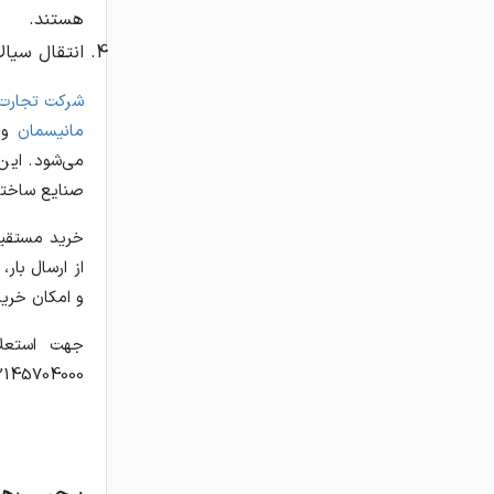
هستند.
انتقال سیال
شرکت تجارت ف
مانیسمان
وار
می‌شود. این
صنایع ساختما
خرید مستقیم 
از ارسال با
و امکان خرید
جهت استعلا
02145704000 حاصل فرمای