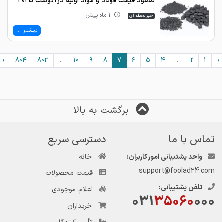
صعود قیمت فولاد و مواد اولیه در آگوست ۲۰۲۵
11 ماه پیش
خبر لحظه ای
بیشتر ...
›
804
803
...
10
9
8
7
6
5
4
...
2
1
‹
برگشت به بالا
تماس با ما
دسترسی سریع
واحد پشتیبانی امور کاربران:
خانه
support@foolad24.com
قیمت محصولات
تلفن پشتیبانی:
اعلام موجودی
031
35060
000
خریداران