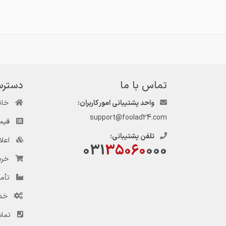
تماس با ما
دسترس
واحد پشتیبانی امور کاربران:
خان
support@foolad24.com
قیم
تلفن پشتیبانی:
اعل
031
35060
000
خری
تأمی
خد
تماس