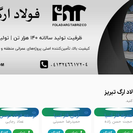
د ارگ تبریز
نید.
همراه فلز آسیا
آرتان فلز آسیا
حجت حسن زاده
حمیدرضا حسینی
عماد رجایی
تماس
گفتگو
تماس
گفتگو
تماس
گفتگو