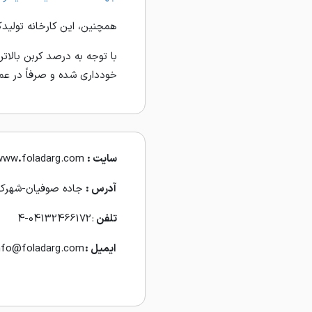
همچنین، این کارخانه تولیدکننده
خودداری شده و صرفاً در عملی
سایت :
foladarg.com
.
www
آدرس :
جاده صوفیان-شهرک 
تلفن
: 04132466172-4
ایمیل :
nfo@foladarg.com