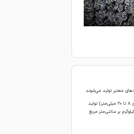
های معتبر تولید می‌شوند.
میلگردهای این کارخانه در گریدهای A2، A3 و A4 و در سایزهای ۸ تا ۳۲ میلی‌متر (با تمرکز بر سایزهای ۸ تا ۲۰ میلی‌متر) تولید
د. میلگردهای پرطرفدار گرید A3 این مجموعه که دارای آج دوکی شکل و استحکام تسلیم ۴۰۰۰ کیلوگرم بر سانتی‌متر مربع