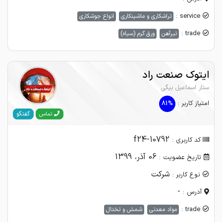
service :
تراشکاری و ماشینکاری
انواع جوشکاری
trade :
تیرآهن
ورق گرم (سیاه)
ایتوک صنعت راد
ستار اسماعیل بیگی
امتیاز کاربر :
81%
گفتگو
تماس
f24-10792
کد کاربری :
06 آذر، 1399
تاریخ عضویت :
شرکت
نوع کاربر :
-
آدرس :
trade :
مواد معدنی
شمش و تختال