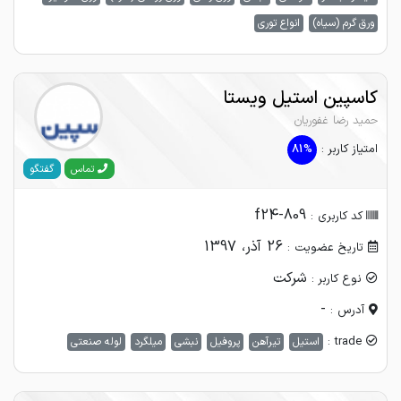
ورق گرم (سیاه)
انواع توری
کاسپین استیل ویستا
حمید رضا غفوریان
امتیاز کاربر :
81%
گفتگو
تماس
f24-809
کد کاربری :
26 آذر، 1397
تاریخ عضویت :
شرکت
نوع کاربر :
-
آدرس :
trade :
استیل
تیرآهن
پروفیل
نبشی
میلگرد
لوله صنعتی