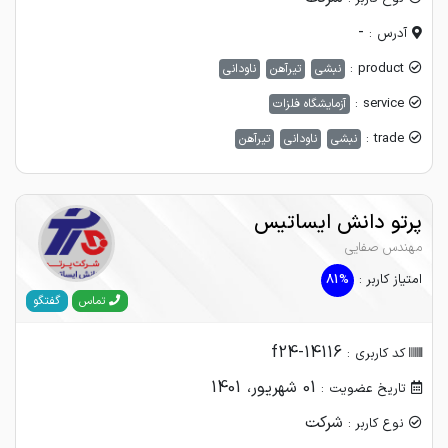
-
آدرس :
product :
نبشی
تیرآهن
ناودانی
service :
آزمایشگاه فلزات
trade :
نبشی
ناودانی
تیرآهن
پرتو دانش ایساتیس
مهندس صفایی
امتیاز کاربر :
81%
گفتگو
تماس
f24-14116
کد کاربری :
01 شهریور، 1401
تاریخ عضویت :
شرکت
نوع کاربر :