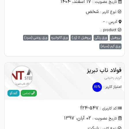
17 اسفند، 1404
تاریخ عضویت :
شخص
نوع کاربر :
-
آدرس :
product :
پروفیل
ورق رنگی
پروفیل z (زد)
ورق گالوانیزه
ورق روغنی (سرد)
ورق گرم (سیاه)
فولاد ناب تبریز
کریم رحیمی
امتیاز کاربر :
81%
گفتگو
تماس
f24-547
کد کاربری :
02 آبان، 1397
تاریخ عضویت :
شرکت
نوع کاربر :