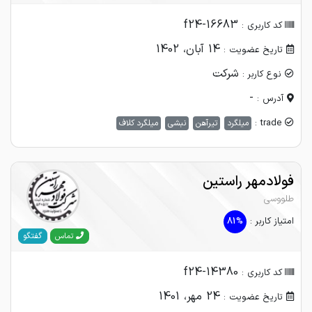
f24-16683
کد کاربری :
14 آبان، 1402
تاریخ عضویت :
شرکت
نوع کاربر :
-
آدرس :
trade :
میلگرد
تیرآهن
نبشی
میلگرد کلاف
فولادمهر راستین
طلووسی
امتیاز کاربر :
81%
گفتگو
تماس
f24-14380
کد کاربری :
24 مهر، 1401
تاریخ عضویت :