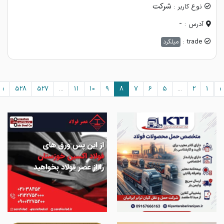
شرکت
نوع کاربر :
-
آدرس :
trade :
میلگرد
›
528
527
...
11
10
9
8
7
6
5
...
2
1