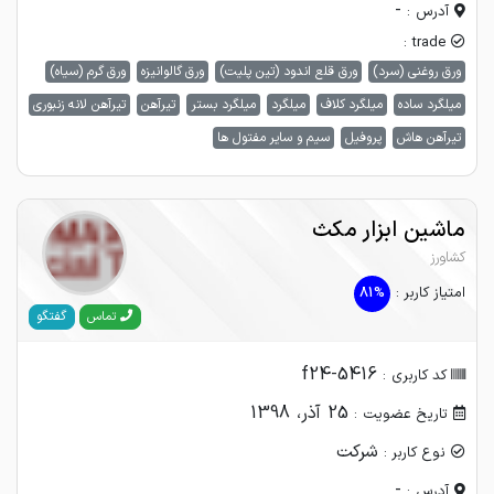
-
آدرس :
trade :
ورق روغنی (سرد)
ورق قلع اندود (تین پلیت)
ورق گالوانیزه
ورق گرم (سیاه)
میلگرد ساده
میلگرد کلاف
میلگرد
میلگرد بستر
تیرآهن
تیرآهن لانه زنبوری
تیرآهن هاش
پروفیل
سیم و سایر مفتول ها
ماشین ابزار مکث
کشاورز
امتیاز کاربر :
81%
گفتگو
تماس
f24-5416
کد کاربری :
25 آذر، 1398
تاریخ عضویت :
شرکت
نوع کاربر :
-
آدرس :