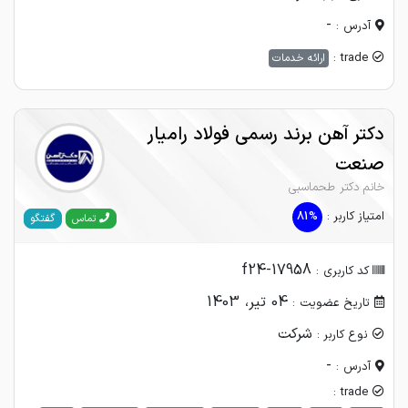
-
آدرس :
trade :
ارائه خدمات
دکتر آهن برند رسمی فولاد رامیار
صنعت
خانم دکتر طحماسبی
امتیاز کاربر :
81%
گفتگو
تماس
f24-17958
کد کاربری :
04 تیر، 1403
تاریخ عضویت :
شرکت
نوع کاربر :
-
آدرس :
trade :