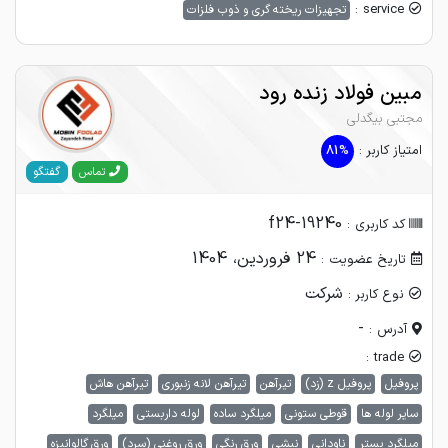
service :
تجهیزات ریخته گری و ذوب فلزات
مبین فولاد زنده رود
مجتبی بیگدلی
امتیاز کاربر :
81%
گفتگو
تماس
f24-19240
کد کاربری :
24 فروردین، 1404
تاریخ عضویت :
شرکت
نوع کاربر :
-
آدرس :
trade :
پروفیل
پروفیل z (زد)
تیرآهن
تیرآهن لانه زنبوری
تیرآهن هاش
سایر لوله ها
قوطی ستونی
میلگرد ساده
لوله داربستی
میلگرد
میلگرد بستر
ناودانی
نبشی
ورق رنگی
ورق روغنی (سرد)
ورق گالوانیزه