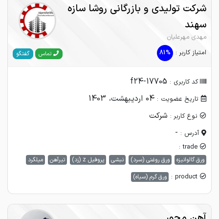
شرکت تولیدی و بازرگانی روشا سازه
سهند
مهدی مهرعلیان
امتیاز کاربر :
81%
گفتگو
تماس
f24-17705
کد کاربری :
04 اردیبهشت، 1403
تاریخ عضویت :
شرکت
نوع کاربر :
-
آدرس :
trade :
ورق گالوانیزه
ورق روغنی (سرد)
نبشی
پروفیل z (زد)
تیرآهن
میلگرد
product :
ورق گرم (سیاه)
آهن محور