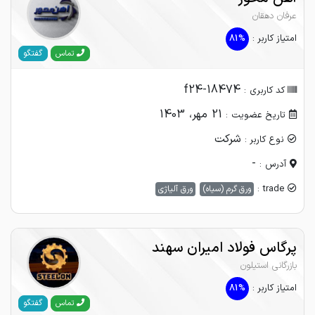
عرفان دهقان
امتیاز کاربر :
81%
گفتگو
تماس
f24-18474
کد کاربری :
21 مهر، 1403
تاریخ عضویت :
شرکت
نوع کاربر :
-
آدرس :
trade :
ورق گرم (سیاه)
ورق آلیاژی
پرگاس فولاد امیران سهند
بازرگانی استیلون
امتیاز کاربر :
81%
گفتگو
تماس