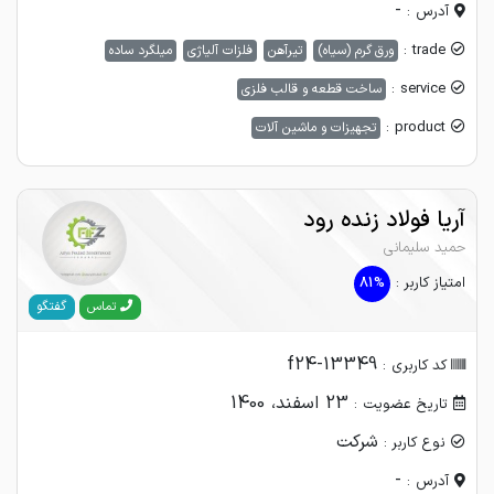
-
آدرس :
trade :
ورق گرم (سیاه)
تیرآهن
فلزات آلیاژی
میلگرد ساده
service :
ساخت قطعه و قالب فلزی
product :
تجهیزات و ماشین آلات
آریا فولاد زنده رود
حمید سلیمانی
امتیاز کاربر :
81%
گفتگو
تماس
f24-13349
کد کاربری :
23 اسفند، 1400
تاریخ عضویت :
شرکت
نوع کاربر :
-
آدرس :