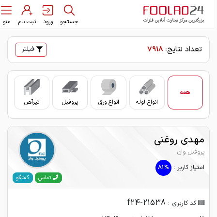
جستجو
ورود
ثبت نام
منو
تعداد نتایج:
7918
فیلتر
همه
انواع لوله
انواع ورق
پروفیل
تیرآهن
سایر
مهدی روغنی
پروفیل وان
امتیاز کاربر :
81%
گفتگو
تماس
f24-21538
کد کاربری :