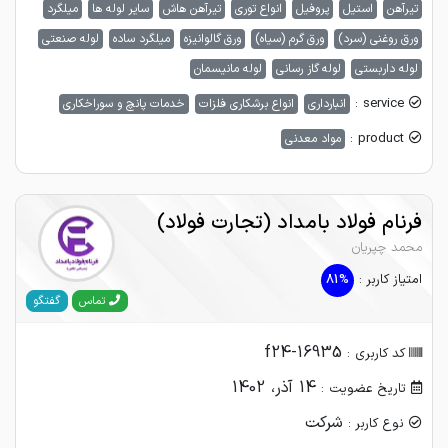
تیرآهن
استیل
پروفیل
انواع توری
تیرآهن هاش
سایر لوله ها
میلگرد
ورق روغنی (سرد)
ورق گرم (سیاه)
ورق گالوانیزه
میلگرد ساده
لوله صنعتی
لوله داربستی
لوله گاز رسانی
لوله مانیسمان
service :
انبارداری
انواع برشکاری فلزات
خدمات پانچ و سوراخکاری
product :
مواد معدنی
فرنام فولاد بامداد (تجارت فولاد)
محمد چپریان
امتیاز کاربر :
81%
گفتگو
تماس
f24-16935
کد کاربری :
14 آذر، 1402
تاریخ عضویت :
شرکت
نوع کاربر :