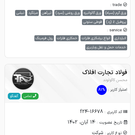
trade :
ورق گرم (سیاه)
ورق گالوانیزه
ورق روغنی (سرد)
تیرآهن
میلگرد
نبشی
پروفیل z (زد)
قوطی ستونی
service :
انبارداری
انواع برشکاری فلزات
خمکاری فلزات
رول فرمینگ
خدمات حمل و نقل وباربری
فولاد تجارت افلاک
محسن کاکولوند
امتیاز کاربر :
81%
گفتگو
تماس
f24-16678
کد کاربری :
14 آبان، 1402
تاریخ عضویت :
شرکت
نوع کاربر :