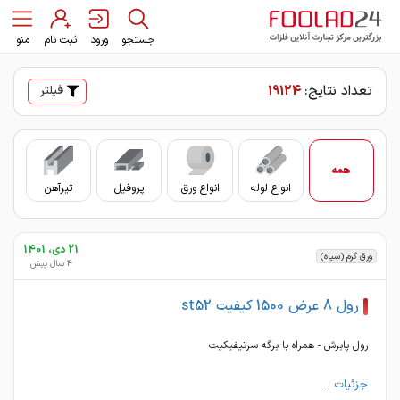
جستجو
ورود
ثبت نام
منو
تعداد نتایج:
19124
فیلتر
همه
انواع لوله
انواع ورق
پروفیل
تیرآهن
سای
21 دی، 1401
ورق گرم (سیاه)
4 سال پیش
رول 8 عرض 1500 کیفیت st52
رول پابرش - همراه با برگه سرتیفیکیت
جزئیات ...