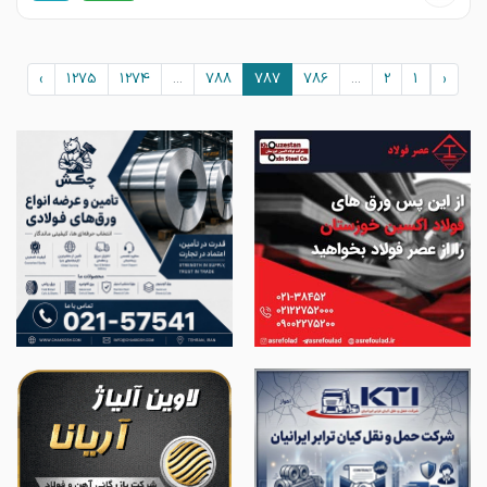
›
1275
1274
...
788
787
786
...
2
1
‹