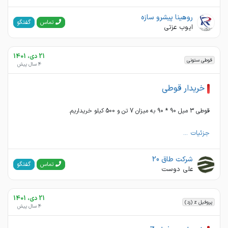
روهینا پیشرو سازه
گفتگو
تماس
ایوب عزتی
21 دی، 1401
قوطی ستونی
4 سال پیش
خریدار قوطی
قوطی 3 میل 90 * 90 به میزان 7 تن و 500 کیلو خریداریم.
جزئیات ...
شرکت طاق 20
گفتگو
تماس
علی دوست
21 دی، 1401
پروفیل z (زد)
4 سال پیش