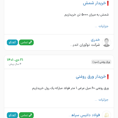
خریدار شمش
شمش به میزان 5000 تن خریداریم.
جزئیات ...
خدری
گفتگو
تماس
شرکت نوآوران اندیشان
21 دی، 1401
ورق روغنی (سرد)
4 سال پیش
خریدار ورق روغنی
ورق روغنی 60 میل عرض 1 متر فولاد مبارکه یک رول خریداریم.
جزئیات ...
فولاد داتیس سپاهان
گفتگو
تماس