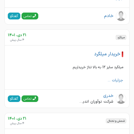
خادم
گفتگو
تماس
21 دی، 1401
میلگرد
4 سال پیش
خریدار میلگرد
میلگرد سایز 12 به بالا تناژ خریداریم.
جزئیات ...
خدری
گفتگو
تماس
شرکت نوآوران اندیشان
21 دی، 1401
شمش و تختال
4 سال پیش