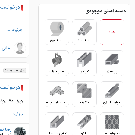
درخواست خرید
دسته اصلی موجودی
جزئیات ...
همه
انواع لوله
انواع ورق
عنانی
ورق روغنی (سرد)
پروفیل
تیرآهن
سایر فلزات
درخواست خری
ورق 80 روغنی عرض 150تا 155 سانت و یا ورق 80 روغنی عرض 75 تا 80 سانت
فولاد آلیاژی
متفرقه
محصولات پایه
جزئیات ...
رضا نصی
محصولات مفتولی
میلگرد
نبشی و ناودانی