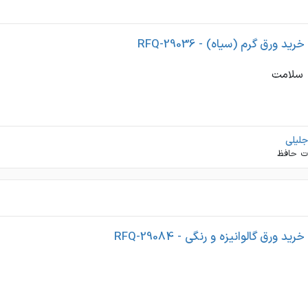
 ورق گرم (سیاه) - RFQ-29036
ه سلامت
لیلی
ات حافظ
 ورق گالوانیزه و رنگی - RFQ-29084