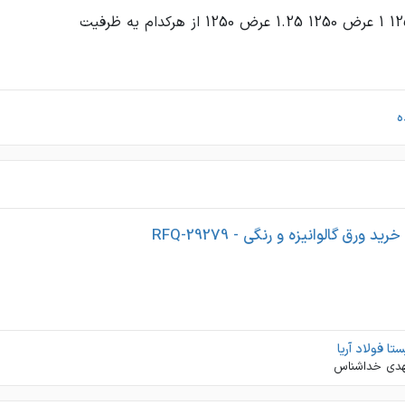
ه
 ورق گالوانیزه و رنگی - RFQ-29279
تا فولاد آریا
دی خداشناس