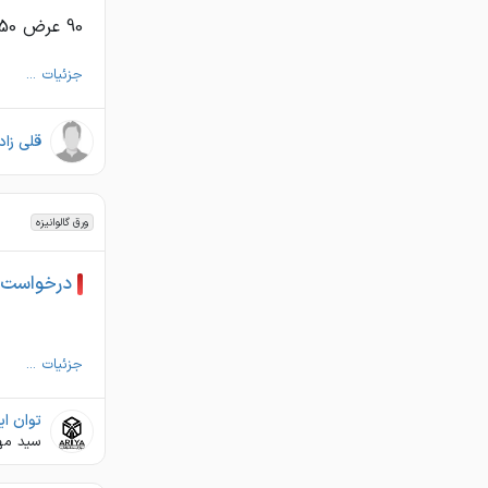
90 عرض 1250 1 عرض 1250 1.25 عرض 1250 از هرکدام یه ظرفیت
جزئیات ...
قلی زاد
ورق گالوانیزه
درخواست خرید
جزئیات ...
توان ایس
سید مه