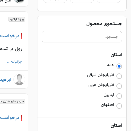
آهن آل
ورق گالوانیزه
جستجوی محصول
درخواست خرید
رول بر شده.
استان
جزئیات ...
همه
آذربايجان شرقي
ابراهیم
آذربايجان غربي
اردبيل
سیم و سایر مفتول ها
اصفهان
البرز
درخواست خرید
ايلام
استان