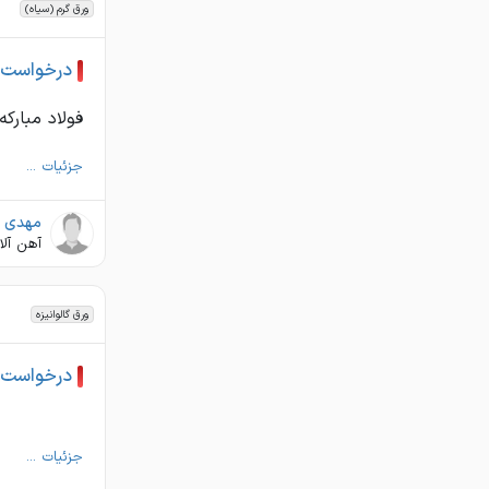
کرمانشاه
ورق گرم (سیاه)
كردستان
درخواست خرید
كرمان
فولاد مبارک
كهگيلويه وبويراحمد
گلستان
جزئیات ...
گيلان
مهدی ج
لرستان
آهن آل
مازندران
مرکزي
ورق گالوانیزه
هرمزگان
درخواست خرید
همدان
يزد
جزئیات ...