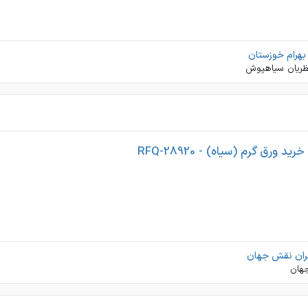
هرام خوزستان
نظریان سیاهپوش
 ورق گرم (سیاه) - RFQ-28920
گران نقش جهان
هان