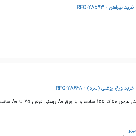
 تیرآهن - RFQ-28593
د ورق روغنی (سرد) - RFQ-28668
رلو