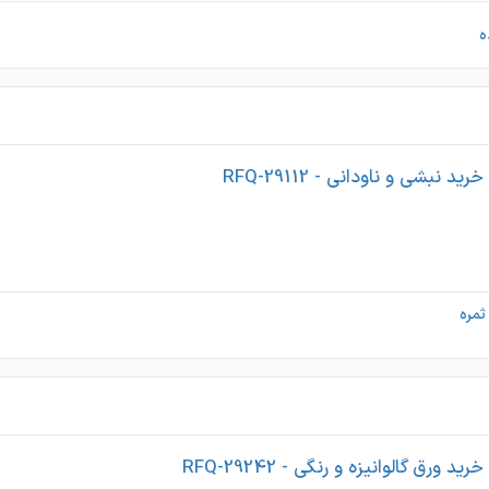
ه
 نبشی و ناودانی - RFQ-29112
مره
 ورق گالوانیزه و رنگی - RFQ-29242