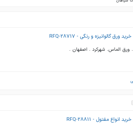
ات سپاهان
 ورق گالوانیزه و رنگی - RFQ-28717
 ورق الماس. شهرکرد . اصفهان .
ی
 انواع مفتول - RFQ-28811