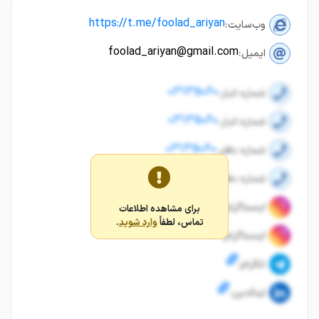
https://t.me/foolad_ariyan
وب‌سایت:
foolad_ariyan@gmail.com
ایمیل:
03135060
شماره انبار:
03135060
شماره انبار:
03135060
شماره دفتر:
03135060
شماره دفتر:
اینستاگرام:
برای مشاهده اطلاعات
تماس، لطفاً
وارد شوید
.
اینستاگرام:
تلگرام:
لینکدین: