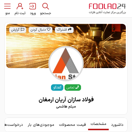
جستجو
ورود
ثبت نام
منو
اشتراک
دنبال کردن
گزارش
گفتگو
تماس
فولاد سازان آریان ارمغان
میثم هاشمی
مشخصات
داشبورد
قیمت محصولات
موجودی‌های بار
درخواست‌های 