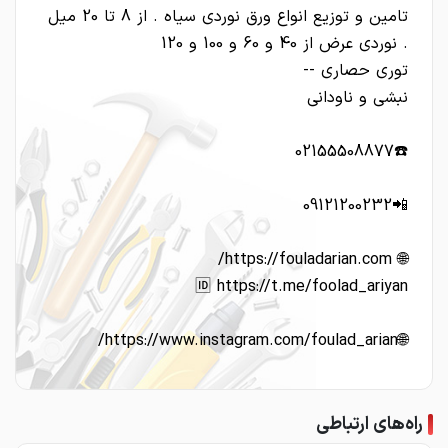
تامین و توزیع انواع ورق نوردی سیاه . از 8 تا 20 میل
. نوردی عرض از 40 و 60 و 100 و 120
توری حصاری --
نبشی و ناودانی
☎️02155508877
📲09121200232
🌐 https://fouladarian.com/
🆔 https://t.me/foolad_ariyan
🌐https://www.instagram.com/foulad_arian/
راه‌های ارتباطی