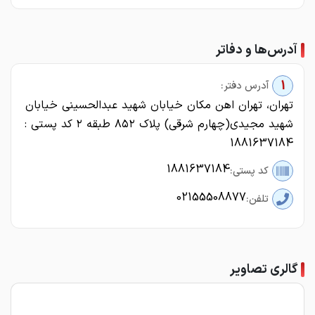
آدرس‌ها و دفاتر
1
آدرس دفتر:
تهران، تهران اهن مکان خیابان شهید عبدالحسینی خیابان
شهید مجیدی(چهارم شرقی) پلاک ۸۵۲ طبقه ۲ کد پستی :
1881637184
1881637184
کد پستی:
02155508877
تلفن:
گالری تصاویر