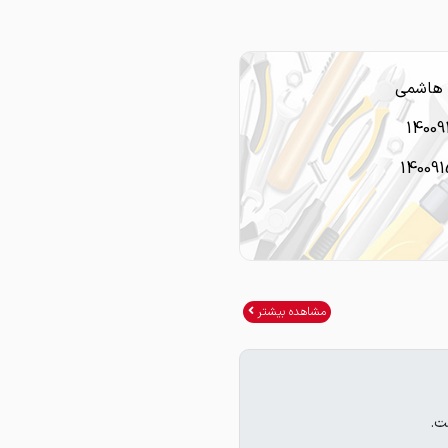
 هاشمی
14009
14009
مشاهده بیشتر
ت.