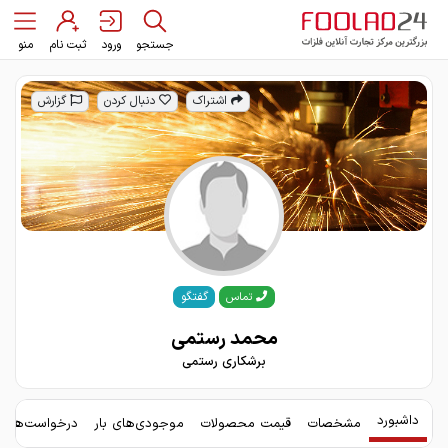
جستجو
ورود
ثبت نام
منو
اشتراک
دنبال کردن
گزارش
گفتگو
تماس
محمد رستمی
برشکاری رستمی
داشبورد
مشخصات
قیمت محصولات
موجودی‌های بار
درخواست‌های 