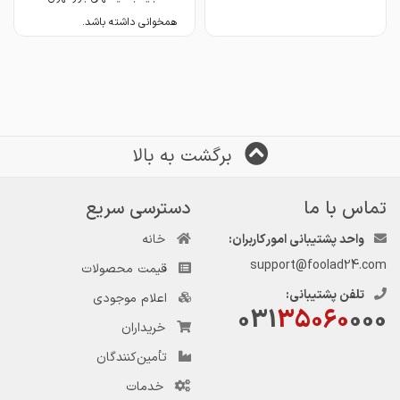
همخوانی داشته باشد.
16-چدن 21650
جزئیات ...
برگشت به بالا
تماس با ما
دسترسی سریع
واحد پشتیبانی امور کاربران:
خانه
support@foolad24.com
قیمت محصولات
تلفن پشتیبانی:
اعلام موجودی
031
35060
000
خریداران
تأمین‌کنندگان
خدمات