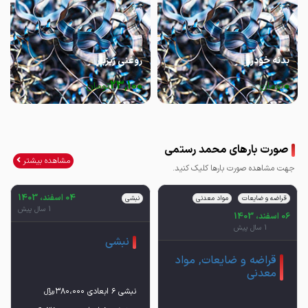
بدنه خودرو
روغنی ریزبار
23,100
0
تومان
تومان
صورت بارهای محمد رستمی
مشاهده بیشتر
جهت مشاهده صورت بارها کلیک کنید.
04 اسفند، 1403
قراضه و ضایعات
مواد معدنی
نبشی
1 سال پیش
06 اسفند، 1403
1 سال پیش
نبشی
قراضه و ضایعات, مواد
معدنی