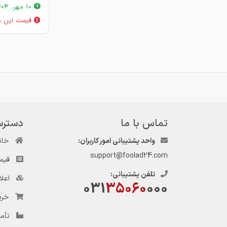
10 مهر، 1404
قیمت این م
تماس با ما
دسترس
واحد پشتیبانی امور کاربران:
خان
support@foolad24.com
قیم
تلفن پشتیبانی:
اعل
031
35060
000
خری
تأمی