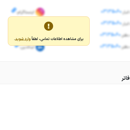
03135060
نبار:
اینستاگرام:
03135060
نبار:
اینستاگرام:
03135060
دفتر:
تلگرام:
برای مشاهده اطلاعات تماس، لطفاً
وارد شوید
.
03135060
دفتر:
لینکدین:
اتر