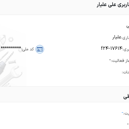
ری علی علیار
ی
علیار
اری:
**********
f24-17614
ری:
کد ملی:
-
از فعالیت:
ات:
طی
-
ت:
-