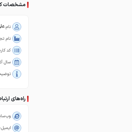
مشخصات کارب
عل
نام:
نام تج
کد کارب
سال آغ
توضیح
راه‌های ارتبا
وب‌سای
ایمیل: