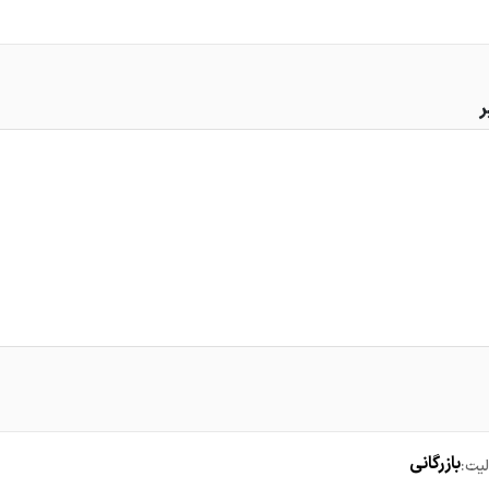
ر
بازرگانی
یت: