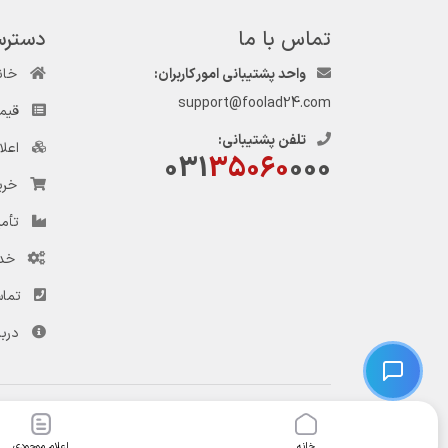
تماس با ما
دسترس
واحد پشتیبانی امور کاربران:
خان
support@foolad24.com
قیم
تلفن پشتیبانی:
اعل
031
35060
000
خری
تأمی
خد
تماس
دربا
© کلیه حقوق این وب‌سایت و سرویس‌های آن متعلق به سامانه فولاد ۲۴ است.
خانه
اعلام موجودی