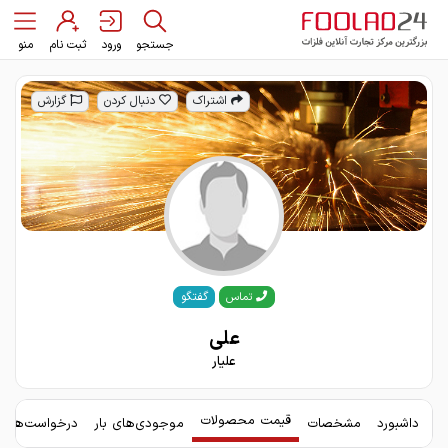
جستجو
ورود
ثبت نام
منو
اشتراک
دنبال کردن
گزارش
گفتگو
تماس
علی
علیار
قیمت محصولات
داشبورد
مشخصات
موجودی‌های بار
درخواست‌های 