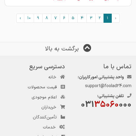
›
10
9
8
7
6
5
4
3
2
1
‹
برگشت به بالا
تماس با ما
دسترسی سریع
واحد پشتیبانی امور کاربران:
خانه
support@foolad24.com
قیمت محصولات
تلفن پشتیبانی:
اعلام موجودی
031
35060
000
خریداران
تأمین‌کنندگان
خدمات