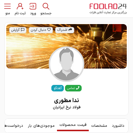
جستجو
ورود
ثبت نام
منو
اشتراک
دنبال کردن
گزارش
گفتگو
تماس
ندا مطوری
فولاد نرخ ایرانیان
قیمت محصولات
داشبورد
مشخصات
موجودی‌های بار
درخواست‌های 