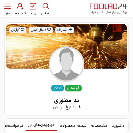
جستجو
ورود
ثبت نام
منو
اشتراک
دنبال کردن
گزارش
گفتگو
تماس
ندا مطوری
فولاد نرخ ایرانیان
موجودی‌های بار
داشبورد
مشخصات
قیمت محصولات
درخواست‌های 