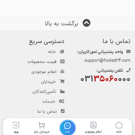
برگشت به بالا
تماس با ما
دسترسی سریع
واحد پشتیبانی امور کاربران:
خانه
support@foolad24.com
قیمت محصولات
تلفن پشتیبانی:
اعلام موجودی
031
35060
000
خریداران
تأمین‌کنندگان
خدمات
تماس با ما
چت
خانه
اعلام موجودی
خریداران بازار
ورود