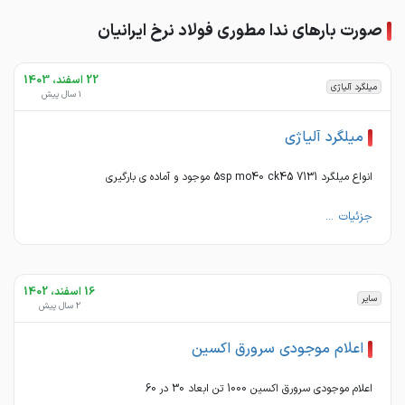
صورت بارهای ندا مطوری فولاد نرخ ایرانیان
22 اسفند، 1403
میلگرد آلیاژی
1 سال پیش
میلگرد آلیاژی
انواع میلگرد 5sp mo40 ck45 7131 موجود و آماده ی بارگیری
جزئیات ...
16 اسفند، 1402
سایر
2 سال پیش
اعلام موجودی سرورق اکسین
اعلام موجودی سرورق اکسین 1000 تن ابعاد 30 در 60