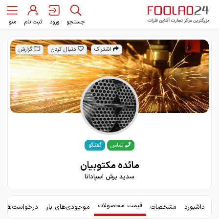
جستجو
ورود
ثبت نام
منو
اشتراک
دنبال کردن
گزارش
گفتگو
تماس
مائده مکتوبیان
سدید برش اسپادانا
قیمت محصولات
داشبورد
مشخصات
موجودی‌های بار
درخواست‌های 