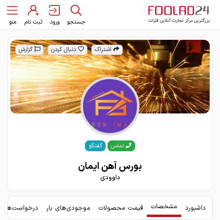
جستجو
ورود
ثبت نام
منو
اشتراک
دنبال کردن
گزارش
گفتگو
تماس
بورس آهن ایمان
داوودی
مشخصات
داشبورد
قیمت محصولات
موجودی‌های بار
درخواست‌های 