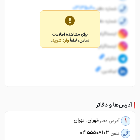
03135060
شماره دفتر:
03135060
شماره دفتر:
اینستاگرام:
برای مشاهده اطلاعات
تماس، لطفاً
وارد شوید
.
اینستاگرام:
تلگرام:
لینکدین:
آدرس‌ها و دفاتر
تهران، تهران
1
آدرس دفتر:
02155508103
تلفن: