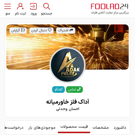
جستجو
ورود
ثبت نام
منو
اشتراک
دنبال کردن
گزارش
گفتگو
تماس
آداک فلز خاورمیانه
احسان وحدتی
قیمت محصولات
داشبورد
مشخصات
موجودی‌های بار
درخواست‌های 