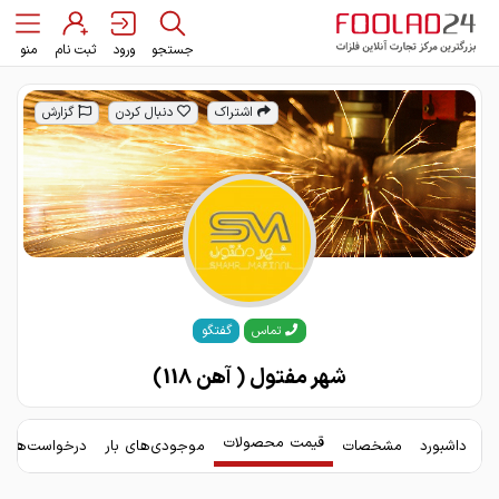
جستجو
ورود
ثبت نام
منو
اشتراک
دنبال کردن
گزارش
گفتگو
تماس
شهر مفتول ( آهن 118)
قیمت محصولات
داشبورد
مشخصات
موجودی‌های بار
درخواست‌های 