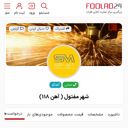
جستجو
ورود
ثبت نام
منو
اشتراک
دنبال کردن
گزارش
گفتگو
تماس
شهر مفتول ( آهن 118)
درخواست‌های 
داشبورد
مشخصات
قیمت محصولات
موجودی‌های بار