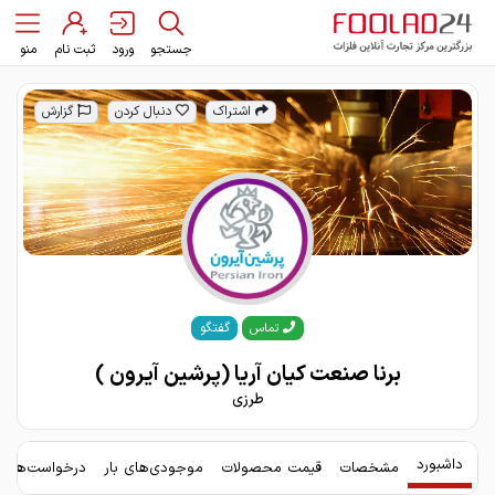
جستجو
ورود
ثبت نام
منو
اشتراک
دنبال کردن
گزارش
گفتگو
تماس
برنا صنعت کیان آریا (پرشین آیرون )
طرزی
داشبورد
مشخصات
قیمت محصولات
موجودی‌های بار
درخواست‌های 