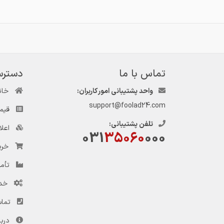
تماس با ما
دسترس
واحد پشتیبانی امور کاربران:
خان
support@foolad24.com
قیم
تلفن پشتیبانی:
اعل
031
35060
000
خری
تأمی
خد
تماس
دربا