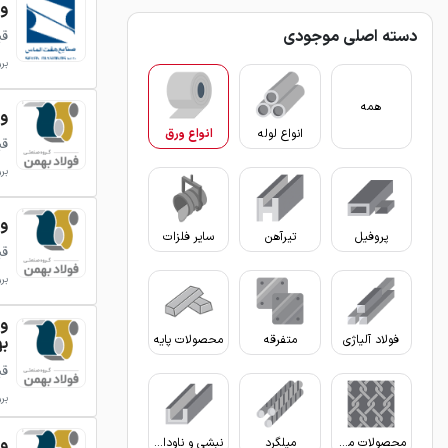
ورق
دسته اصلی موجودی
قی
بروزر
همه
ورق 
انواع لوله
انواع ورق
قی
بروزر
ورق
پروفیل
تیرآهن
سایر فلزات
قی
بروزر
فولاد آلیاژی
متفرقه
محصولات پایه
ب
قی
بروزر
ورق 
محصولات مفتولی
میلگرد
نبشی و ناودانی