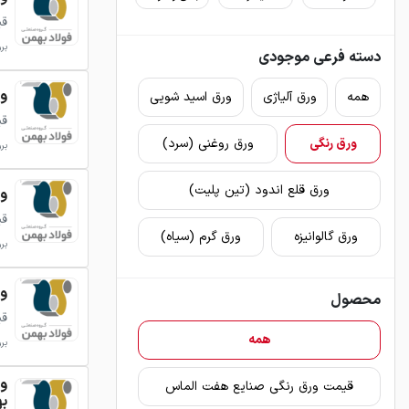
قی
بروزر
دسته فرعی موجودی
ورق 
همه
ورق آلیاژی
ورق اسید شویی
قی
ورق رنگی
ورق روغنی (سرد)
بروزر
ورق قلع اندود (تین پلیت)
ورق 
قی
ورق گالوانیزه
ورق گرم (سیاه)
بروزر
ورق
محصول
قی
همه
بروزر
قیمت ورق رنگی صنایع هفت الماس
ب