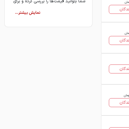
شما بتوانید قیمت‌ها را بررسی کرده و برای
مان
خرید با فروشندگان این محصول ارتباط
دگان
بگیرید.
انواع ورق رنگی و تأثیر آن بر
مان
قیمت
دگان
هنگام خرید ورق رنگی، شما با انواع
مختلفی از این محصول روبرو هستید که
هر کدام قیمت متفاوتی دارند. شناخت این
دگان
انواع به شما کمک می‌کند تا بر اساس
بودجه و نیاز خود، قیمت مناسب را پیدا
کنید:
ومان
ورق سینوسی (کرکره‌ای):
این مدل
دگان
رایج‌ترین نوع است که معمولاً قیمت
مناسبی دارد و برای سقف‌های شیروانی و
کرکره درب استفاده می‌شود.
ورق ذوزنقه‌ای:
به دلیل سبکی و استحکام،