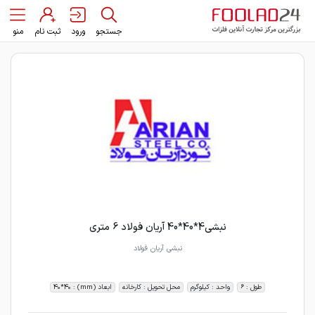
جستجو
ورود
ثبت نام
منو
نبشی4*40*40 آریان فولاد 6 متری
نبشی آریان فولاد
طول : 6
واحد : کیلوگرم
محل تحویل : کارخانه
ابعاد (mm) : 40*40