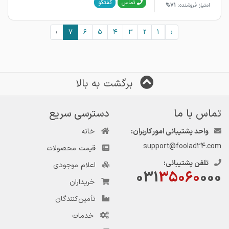
گفتگو
تماس
امتیاز فروشنده:
71%
›
7
6
5
4
3
2
1
‹
برگشت به بالا
تماس با ما
دسترسی سریع
واحد پشتیبانی امور کاربران:
خانه
support@foolad24.com
قیمت محصولات
تلفن پشتیبانی:
اعلام موجودی
031
35060
000
خریداران
تأمین‌کنندگان
خدمات