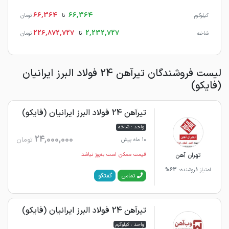
66,364
66,364
کیلوگرم
تا
تومان
226,872,727
2,232,727
شاخه
تا
تومان
لیست فروشندگان تیرآهن 24 فولاد البرز ایرانیان
(فایکو)
تیرآهن 24 فولاد البرز ایرانیان (فایکو)
واحد : شاخه
24,000,000
تومان
10 ماه پیش
تهران آهن
قیمت ممکن است به‌روز نباشد
امتیاز فروشنده:
63%
گفتگو
تماس
تیرآهن 24 فولاد البرز ایرانیان (فایکو)
واحد : کیلوگرم