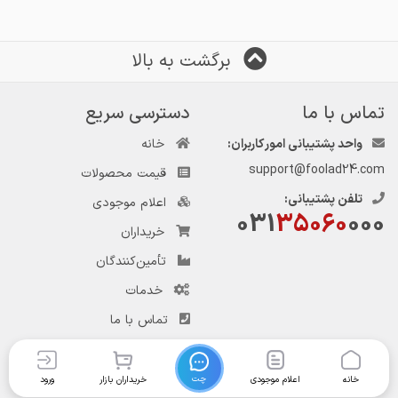
برگشت به بالا
تماس با ما
دسترسی سریع
واحد پشتیبانی امور کاربران:
خانه
support@foolad24.com
قیمت محصولات
تلفن پشتیبانی:
اعلام موجودی
031
35060
000
خریداران
تأمین‌کنندگان
خدمات
تماس با ما
چت
خانه
اعلام موجودی
خریداران بازار
ورود