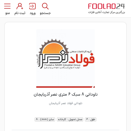
جستجو
ورود
ثبت نام
منو
ناودانی 8 سبک 6 متری نصر آذربایجان
ناودانی فولاد نصر آذربایجان
طول : 6
محل تحویل : کارخانه
سایز (mm) : 8