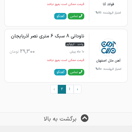
فولاد آتا
قیمت ممکن است به‌روز نباشد
امتیاز فروشنده:
81%
گفتگو
تماس
ناودانی 8 سبک 6 متری نصر آذربایجان
واحد : کیلوگرم
29,300
تومان
10 ماه پیش
آهن ملل اصفهان
قیمت ممکن است به‌روز نباشد
امتیاز فروشنده:
80%
گفتگو
تماس
›
2
1
‹
برگشت به بالا