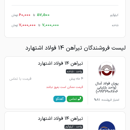
60,000
57,500
کیلوگرم
تا
تومان
7,000,000
7,000,000
شاخه
تا
تومان
لیست فروشندگان تیرآهن 14 فولاد اشتهارد
تیرآهن 14 فولاد اشتهارد
واحد : شاخه
قیمت با تماس
4 ماه پیش
پویان فولاد آسال
(واحد بازاریابی
قیمت ممکن است به‌روز نباشد
09936908706)
گفتگو
تماس
امتیاز فروشنده:
81%
تیرآهن 14 فولاد اشتهارد
واحد : کیلوگرم