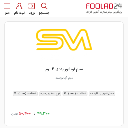
جستجو
ورود
ثبت نام
منو
سیم آرماتور بندی 4 نرم
سیم آرماتوربندی
محل تحویل : کارخانه
ضخامت (mm) : 4
نوع : مفتول سیاه
ضخامت (mm) : 4
50,400
49,300
تا
تومان