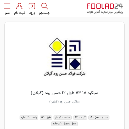
جستجو
ورود
ثبت نام
منو
میلگرد 18 A3 طول 12 حسن رود (گیلان)
سایز (mm) : 18
گرید : A3
حالت : آجدار
طول : 12
واحد : کیلوگرم
محل تحویل : کارخانه