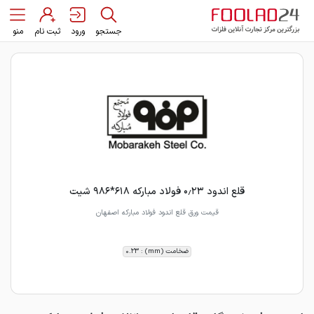
جستجو
ورود
ثبت نام
منو
قلع اندود ۰٫۲۳ فولاد مبارکه ۶۱۸*۹۸۶ شیت
قیمت ورق قلع اندود فولاد مبارکه اصفهان
ضخامت (mm) : 0.23