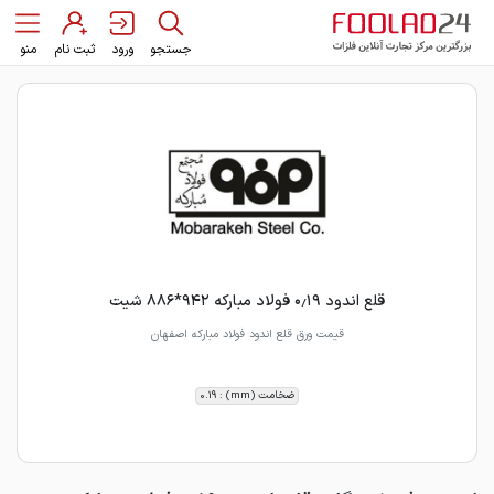
جستجو
ورود
ثبت نام
منو
قلع اندود ۰٫۱۹ فولاد مبارکه ۹۴۲*۸۸۶ شیت
قیمت ورق قلع اندود فولاد مبارکه اصفهان
ضخامت (mm) : 0.19