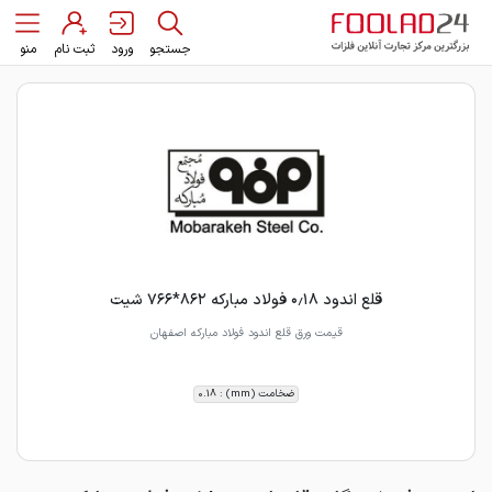
جستجو
ورود
ثبت نام
منو
قلع اندود ۰٫۱۸ فولاد مبارکه ۸۶۲*۷۶۶ شیت
قیمت ورق قلع اندود فولاد مبارکه اصفهان
ضخامت (mm) : 0.18