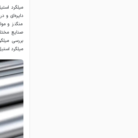
میلگرد استی
دایره‌ای و د
منگنز و مول
صنایع مختلف 
بررسی میلگر
میلگرد استیل در آلیاژ