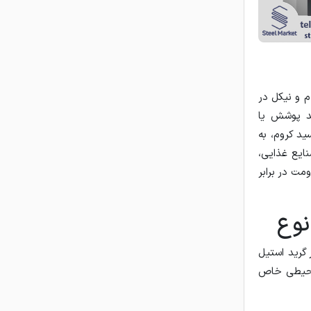
م و نیکل در
ند پوشش یا
ید کروم، به
ایع غذایی،
مت در برابر
نوع
 گرید استیل
 محیطی خاص