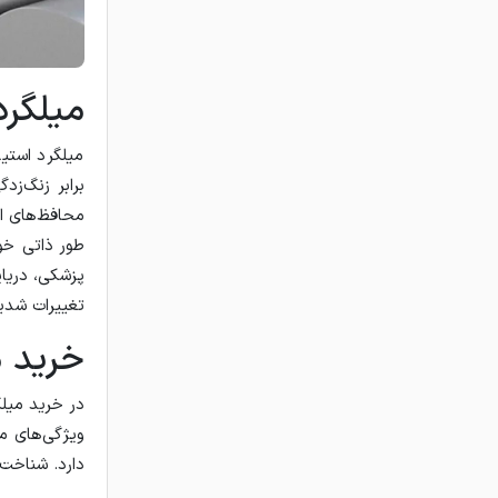
میلگر
میلگرد استی
برابر زنگ‌ز
محافظ‌های اض
طور ذاتی خو
پزشکی، دریای
تغییرات شدید
خرید م
در خرید میلگ
ویژگی‌های م
دارد. شناخت