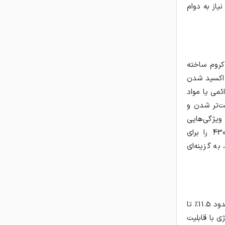
ی طراحی شده که نیاز به دوام
ای کروم ساخته
زنگ‌زدگی سطحی و اکسید شدن
ئمی یا مواد
ت‌تر شدن و
تنیتی مثل 304 یا 316 شده است. ویژگی‌هایی
مانند رسانایی حرارتی بالا، پایداری حرارتی و سطح براق طبیعی میلگرد استیل 430 را برای
ه گزینه‌ای
میلگرد استیل 410 از گروه فولادهای زنگ‌نزن مارتنزیتی است که با درصد بالای کروم (حدود 11.5٪ تا
 این ساختار، میلگرد استیل 410 را به آلیاژی با قابلیت