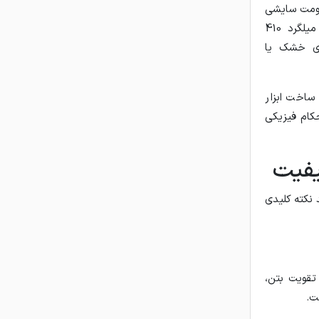
قاومت سایشی
قابل توجه و تحمل ضربه‌های مکانیکی شدید است. بر خلاف فولادهای آستنیتی، میلگرد 410
ای خشک یا
ودروسازی، ساخت ابزار
کام فیزیکی
یفیت
 نکته کلیدی
تقویت بتن،
ت.