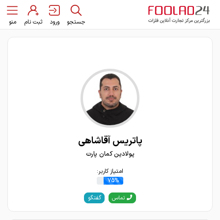
جستجو
ورود
ثبت نام
منو
پاتریس آقاشاهی
پولادین کمان پارت
امتیاز کاربر:
75%
گفتگو
تماس