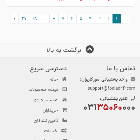
›
29
28
...
8
7
6
5
4
3
2
1
‹
برگشت به بالا
تماس با ما
دسترسی سریع
واحد پشتیبانی امور کاربران:
خانه
support@foolad24.com
قیمت محصولات
تلفن پشتیبانی:
اعلام موجودی
031
35060
000
خریداران
تأمین‌کنندگان
خدمات