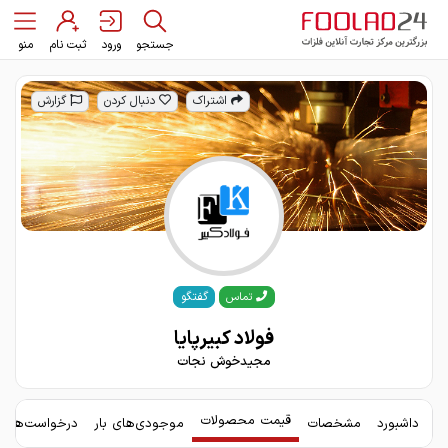
جستجو
ورود
ثبت نام
منو
اشتراک
دنبال کردن
گزارش
گفتگو
تماس
فولاد کبیرپایا
مجیدخوش نجات
قیمت محصولات
داشبورد
مشخصات
موجودی‌های بار
درخواست‌های 