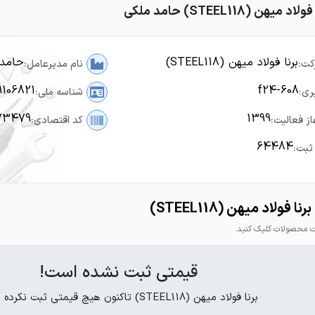
هن (STEEL118) حامد ملکی
برنا فولاد میهن (STEEL118)
حامد 
کت:
نام مدیرعامل:
9106821
f24-608
ری:
شناسه ملی:
73479
1399
از فعالیت:
کد اقتصادی:
64484
ثبت:
فولاد میهن (STEEL118)
محصولات کلیک کنید.
قیمتی ثبت نشده است!
برنا فولاد میهن (STEEL118) تاکنون هیچ قیمتی ثبت نکرده است.