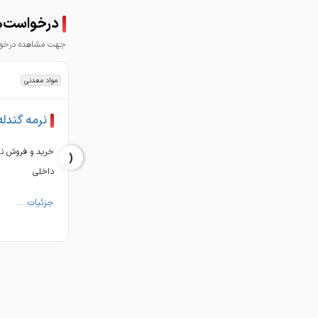
درخواست‌های خ
تماس : 37777189-031
جهت مشاهده درخواس
مواد معدنی
نرمه گندله
‹
خرید و فروش نرم
داخلی
جزئیات ...