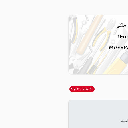
ملکی
1400
4116586
مشاهده بیشتر