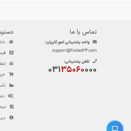
تماس با ما
دسترس
واحد پشتیبانی امور کاربران:
خان
support@foolad24.com
قیم
تلفن پشتیبانی:
اعل
031
35060
000
خری
تأمی
خد
تماس
دربا