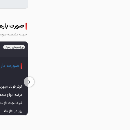
صورت بارهای ب
جهت مشاهده صورت ب
ورق روغنی (سرد)
صورت بار 
‹
عرضه انواع محصو
کارخانجات فولا
(سنگ آهن - کنسان