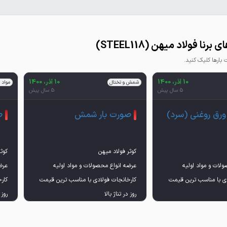
رنا فولاد میهن (STEEL118)
ارها کلیک کنید.
10 آذر، 1400
10 آذر، 1400
شمش و تختال
مواد 
5 سال پیش
5 سال پیش
ورق روغنی (سرد)
صورت بار شمش
ص
لات و مواد اولیه
عرضه انواع محصولات و مواد اولیه
عرض
دی با مناسب ترین قیمت
کارخانجات فولادی با مناسب ترین قیمت
کار
تره - گندله - آهن
(سنگ آهن - کنسانتره - گندله - آهن
(سن