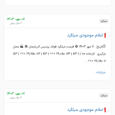
07 مهر، 1403
میلگرد
2 سال پیش
اعلام موجودی میلگرد
⏱تاریخ : 7 مهر 1403 🔵 قیمت میلگرد فولاد پردیس آذربایجان 🔵 🏭 محل
بارگیری : کارخانه ▪️10 | A3 | ==> 29,750 ▪️12 | A3 | ==> 29,050 ▪️14 | A3 |
==> 28,150 ▪️1 ...
جزئیات ...
07 مهر، 1403
میلگرد
2 سال پیش
اعلام موجودی میلگرد