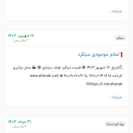
جزئیات ...
17 شهریور، 1403
میلگرد
2 سال پیش
اعلام موجودی میلگرد
⏱تاریخ :17 شهریور 1403 🔵 قیمت میلگرد فولاد نیشابور 🔵 🏭 محل بارگیری :
کارخانه 14.16.18=28100 📞 021-91006007 🌐 www.ahanak.com
🆔https://t.me/ahanak
جزئیات ...
31 مرداد، 1403
ورق گرم (سیاه)
2 سال پیش