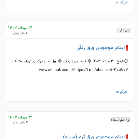
جزئیات ...
31 مرداد، 1403
ورق رنگی
2 سال پیش
اعلام موجودی ورق رنگی
⏱تاریخ :31 مرداد 1403 🔵 قیمت ورق رنگی 🔵 🏭 محل بارگیری تهران 📞 021-
91006007 🌐 www.ahanak.com 🆔https://t.me/ahanak
جزئیات ...
31 مرداد، 1403
ورق گرم (سیاه)
2 سال پیش
اعلام موجودی ورق گرم (سیاه)