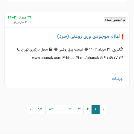
31 مرداد، 1403
ورق روغنی (سرد)
2 سال پیش
اعلام موجودی ورق روغنی (سرد)
⏱تاریخ :31 مرداد 1403 🔵 قیمت ورق روغنی 🔵 🏭 محل بارگیری تهران 📞
021-91006007 🌐 www.ahanak.com 🆔https://t.me/ahanak
جزئیات ...
›
85
84
...
4
3
2
1
‹