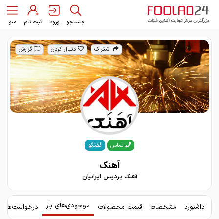
جستجو
ورود
ثبت نام
منو
اشتراک
دنبال کردن
گزارش
گفتگو
تماس
آهنک
آهنک پردیس ایرانیان
موجودی‌های بار
داشبورد
مشخصات
قیمت محصولات
درخواست‌های 