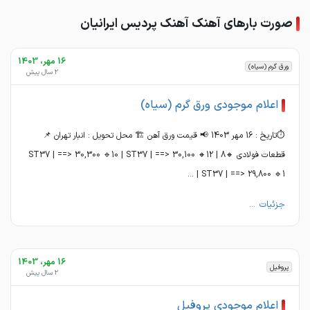
صورت بارهای آهنک آهنک پردیس ایرانیان
16 مهر، 1403
ورق گرم (سیاه)
2 سال پیش
اعلام موجودی ورق گرم (سیاه)
⏱️تاریخ : 16 مهر 1403 📢 قیمت ورق آهن 🏗 محل تحویل : انبار تهران 📌
قطعات فولادی 🔸8 | ST37 | ==> 30,300 🔹10 | ST37 | ==> 30,100 🔸12
| ST37 | ==> 29,800 🔹1 ...
جزئیات ...
16 مهر، 1403
پروفیل
2 سال پیش
اعلام موجودی پروفیل