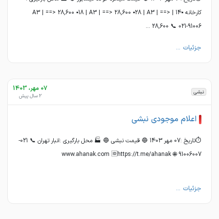
کارخانه ▪️14 | A3 | ==> 28,600 ▪️18 | A3 | ==> 28,600 ▪️28 | A3 | ==>
28,600 📞 021-91006 ...
جزئیات ...
07 مهر، 1403
نبشی
2 سال پیش
اعلام موجودی نبشی
⏱تاریخ :07 مهر 1403 🔵 قیمت نبشی 🔵 🏭 محل بارگیری :انبار تهران 📞 021-
91006007 🌐 www.ahanak.com 🆔https://t.me/ahanak
جزئیات ...