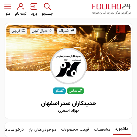
جستجو
ورود
ثبت نام
منو
اشتراک
دنبال کردن
گزارش
گفتگو
تماس
حدیدکاران صدر اصفهان
بهزاد اصغری
داشبورد
مشخصات
قیمت محصولات
موجودی‌های بار
درخواست‌های 