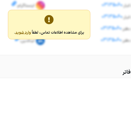
03135060
نبار:
اینستاگرام:
03135060
نبار:
اینستاگرام:
03135060
دفتر:
تلگرام:
برای مشاهده اطلاعات تماس، لطفاً
وارد شوید
.
03135060
دفتر:
لینکدین:
اتر