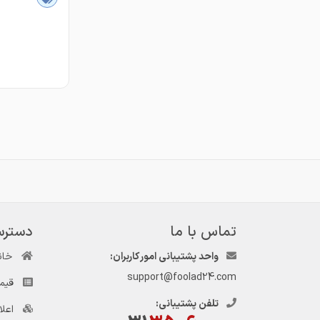
تماس با ما
دسترس
واحد پشتیبانی امور کاربران:
خان
support@foolad24.com
قیم
تلفن پشتیبانی:
اعل