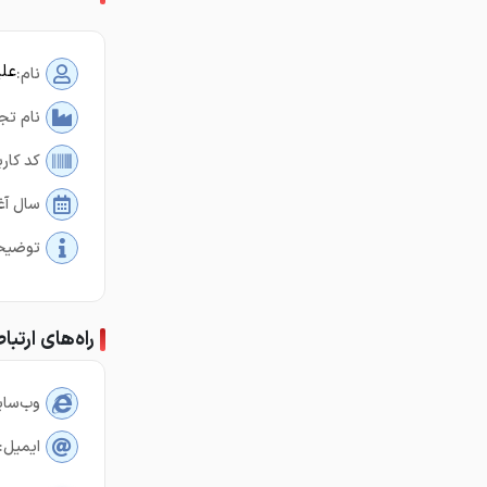
علی
نام:
نام تج
کد کارب
سال آغ
توضیح
راه‌های ارتبا
وب‌سای
ایمیل: