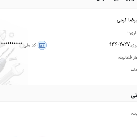
رضا کرمی
-
اری:
**********
f24-2027
ری:
کد ملی:
از فعالیت:
ات:
طی
ت: