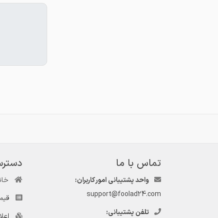
تماس با ما
دسترس
واحد پشتیبانی امور کاربران:
خان
support@foolad24.com
قیم
تلفن پشتیبانی:
اعل