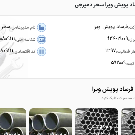
اد پویش ویرا سحر دمیرچی
فرساد پویش ویرا
سحر 
کت:
نام مدیرعامل:
0809111
f24-19009
ری:
شناسه ملی:
0809111
1397
از فعالیت:
کد اقتصادی:
592009
ثبت:
فرساد پویش ویرا
محصولات کلیک کنید.
لوله داربستی
سایز 1/1.2
لوله صنعتی سایز
لوله صنعتی