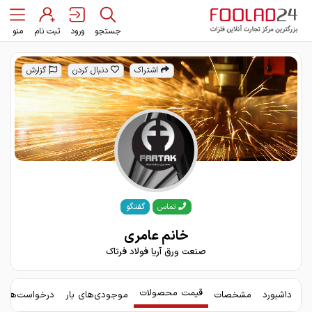
جستجو
ورود
ثبت نام
منو
اشتراک
دنبال کردن
گزارش
گفتگو
تماس
خانم عامری
صنعت ورق آریا فولاد فرتاک
قیمت محصولات
داشبورد
مشخصات
موجودی‌های بار
درخواست‌های 