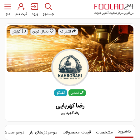
جستجو
ورود
ثبت نام
منو
اشتراک
دنبال کردن
گزارش
گفتگو
تماس
رضا کهربایی
رضاکهربایی
داشبورد
مشخصات
قیمت محصولات
موجودی‌های بار
درخواست‌های 