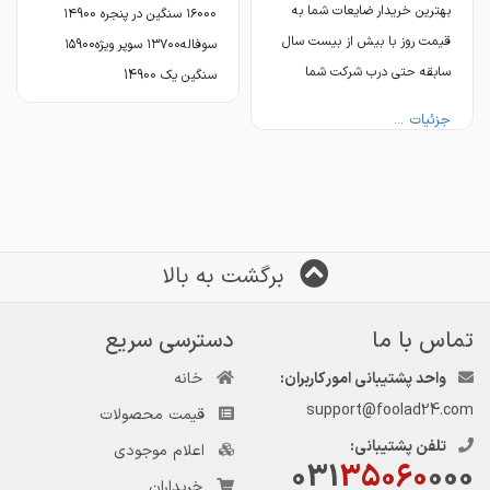
بهترین خریدار ضایعات شما به
۱۶000 سنگین در پنجره ۱۴900
قیمت روز با بیش از بیست سال
سوفاله۱۳۷۰۰ سوپر ویژه۱۵900
سابقه حتی درب شرکت شما
سنگین یک 14900
جزئیات ...
جزئیات ...
برگشت به بالا
تماس با ما
دسترسی سریع
واحد پشتیبانی امور کاربران:
خانه
support@foolad24.com
قیمت محصولات
تلفن پشتیبانی:
اعلام موجودی
031
35060
000
خریداران