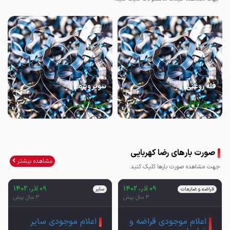
فله روغنی
سوپر ویژه
31,000
32,500
تومان
تومان
صورت بارهای رضا کهربایی
مشاهده بیشتر
جهت مشاهده صورت بارها کلیک کنید.
09 آذر، 1402
09 آذر، 1402
قراضه و ضایعات
سایر
3 سال پیش
3 سال پیش
اعلام موجودی قراضه و
اعلام موجودی سایر