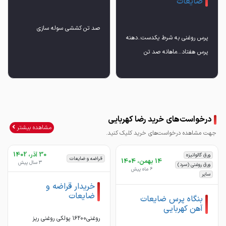
ضایعات
صد تن کششی سوله سازی
پرس روغنی به شرط یکدست..دهنه
پرس هفتاد...ماهانه صد تن
درخواست‌های خرید رضا کهربایی
مشاهده بیشتر
جهت مشاهده درخواست‌های خرید کلیک کنید.
30 آذر، 1402
ورق گالوانیزه
قراضه و ضایعات
14 بهمن، 1404
3 سال پیش
ورق روغنی (سرد)
6 ماه پیش
سایر
خریدار قراضه و
ضایعات
بنگاه پرس ضایعات
آهن کهربایی
روغنی۱۶۲۰۰ پولکی روغنی ریز